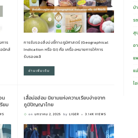
บ้
รถ
สุ
างการ
การรับรองสิ่งบ่งชี้ทางภูมิศาสตร์ (Geographical
อา
อนิกส์
Indication หรือ GI) คือ เครื่องหมายการให้การ
รับรองผลิ
แฟ
แม
อ่านเพิ่มเติม
ไอ
ตอน
เสื้อม่อฮ่อม นิยามแห่งความเรียบง่ายจาก
ตรียม
ภูมิปัญญาไทย
EWS
on
มกราคม 2, 2025
by
LIGER
3.14K VIEWS