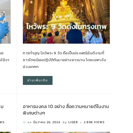
สมอ
การทำบุญ ไหว้พระ 9 วัด ถือเป็นประเพณีอันดีงามที่
รใช้งา
ชาวไทยนิยมปฏิบัติกันมาอย่างยาวนาน โดยเฉพาะใน
ช่วงเทศก
อ่านเพิ่มเติม
าม
อาหารมงคล 10 อย่าง สื่อความหมายดีในงาน
พิเศษต่างๆ
EWS
on
ธันวาคม 26, 2024
by
LIGER
2.89K VIEWS