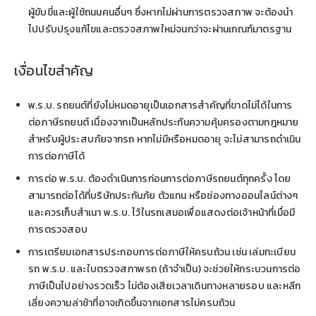
ผู้ขับขี่และผู้ใช้ถนนคนอื่นๆ ซึ่งหากไม่ผ่านการตรวจสภาพ จะต้องนำ
ไปปรับปรุงแก้ไขและตรวจสภาพใหม่จนกว่าจะผ่านเกณฑ์มาตรฐาน
เงื่อนไขสำคัญ
พ.ร.บ. รถยนต์ที่ยังไม่หมดอายุเป็นเอกสารสำคัญที่ขาดไม่ได้ในการ
ต่อภาษีรถยนต์ เนื่องจากเป็นหลักประกันความคุ้มครองตามกฎหมาย
สำหรับผู้ประสบภัยจากรถ หากไม่มีหรือหมดอายุ จะไม่สามารถดำเนิน
การต่อภาษีได้
การต่อ พ.ร.บ. ต้องดำเนินการก่อนการต่อภาษีรถยนต์ทุกครั้ง โดย
สามารถต่อได้ที่บริษัทประกันภัย ตัวแทน หรือช่องทางออนไลน์ต่างๆ
และควรเก็บสำเนา พ.ร.บ. ไว้ในรถเสมอเพื่อแสดงต่อเจ้าหน้าที่เมื่อมี
การตรวจสอบ
การเตรียมเอกสารประกอบการต่อภาษีให้ครบถ้วน เช่น เล่มทะเบียน
รถ พ.ร.บ. และใบตรวจสภาพรถ (ถ้าจำเป็น) จะช่วยให้กระบวนการต่อ
ภาษีเป็นไปอย่างรวดเร็ว ไม่ต้องเสียเวลาเดินทางหลายรอบ และหลีก
เลี่ยงความล่าช้าที่อาจเกิดขึ้นจากเอกสารไม่ครบถ้วน