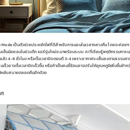
p Mode เป็นตัวช่วยประหยัดไฟที่ดีสำหรับการนอนในเวลากลางคืน โดยจะค่อยๆ ปรั
็นน้อยลงในช่วงดึก แอร์รุ่นใหม่จะมาพร้อมระบบ AI ที่เรียนรู้พฤติกรรมการน
แล้ว 4-6 ชั่วโมง หรือตั้งเวลาปิดตอนตี 3-4 เพราะอากาศจะเย็นลงตามธรรมชาติ ท
าจตั้งเวลาปิดเร็วขึ้น หรือถ้าเป็นคนขี้ร้อนอาจปรับให้อุณหภูมิเพิ่มขึ้นช้ากว่
ให้หลับสบายตลอดคืนอีกด้วย
าศ