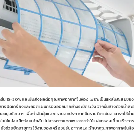
ขึ้น 15-20% และยังส่งผลต่อคุณภาพอากาศในห้อง เพราะเป็นแหล่งสะสมของฝุ
กการปิดเครื่องและถอดแผ่นกรองออกมาอย่างระมัดระวัง จากนั้นล้างด้วยน้ำสะอาด
งขนนุ่มขัดเบาๆ เพื่อกำจัดฝุ่นและคราบสกปรก หากมีคราบติดแน่นสามารถใช้น้
ี่ร่มให้แห้งสนิทก่อนใส่กลับ ไม่ควรตากแดดเพราะจะทำให้แผ่นกรองเสื่อมเร็ว
้ว ยังช่วยยืดอายุการใช้งานของเครื่องปรับอากาศและรักษาคุณภาพอากาศในห้อง