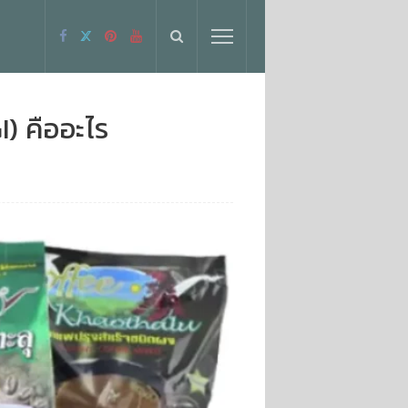
I) คืออะไร