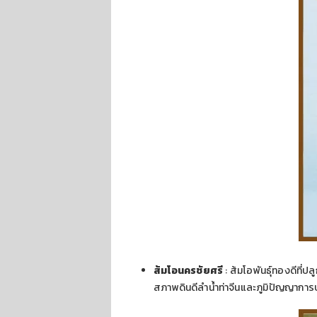
ส้มโอนครชัยศรี
: ส้มโอพันธุ์ทองดีที่
สภาพดินดีลำน้ำท่าจีนและภูมิปัญญาการปลู