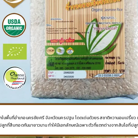
ปลูกในพื้นที่อำเภอนครชัยศรี จังหวัดนครปฐม โดดเด่นด้วยรสชาติหวานอมเปรี้ยว 
กที่สืบทอดกันมายาวนาน ทำให้มีเอกลักษณ์เฉพาะตัวที่แตกต่างจากส้มโอที่ปลูกในพ