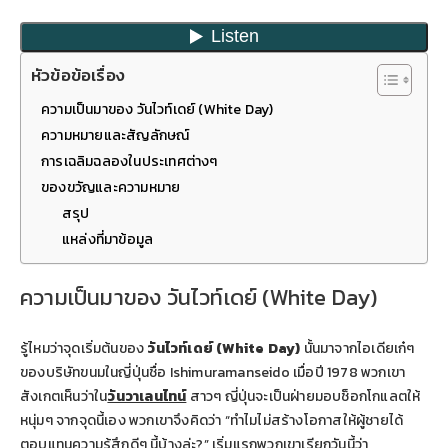
หัวข้อข้อเรื่อง
ความเป็นมาของ วันไวท์เดย์ (White Day)
ความหมายและสัญลักษณ์
การเฉลิมฉลองในประเทศต่างๆ
ของขวัญและความหมาย
สรุป
แหล่งที่มาข้อมูล
ความเป็นมาของ วันไวท์เดย์ (White Day)
รู้ไหมว่าจุดเริ่มต้นของ
วันไวท์เดย์ (White Day)
นั้นมาจากไอเดียเก๋ๆ
ของบริษัทขนมในญี่ปุ่นชื่อ Ishimuramanseido เมื่อปี 1978 พวกเขา
สังเกตเห็นว่าใน
วันวาเลนไทน์
สาวๆ ญี่ปุ่นจะเป็นฝ่ายมอบช็อกโกแลตให้
หนุ่มๆ จากจุดนี้เอง พวกเขาจึงคิดว่า “ทำไมไม่สร้างโอกาสให้ผู้ชายได้
ตอบแทนความรู้สึกดีๆ นี้บ้างล่ะ?” เริ่มแรกพวกเขาเรียกวันนี้ว่า