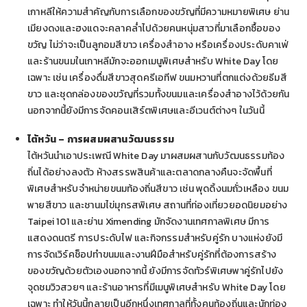
เกาหลีให้ความสำคัญกับการเลือกของขวัญที่มีความหมายพิเศษ ย่าน
เมียงดงและฮงแดจะคลาคล่ำไปด้วยคนหนุ่มสาวที่มาเลือกซื้อของ
ขวัญ ไม่ว่าจะเป็นลูกอมสีขาว เครื่องสำอาง หรือเครื่องประดับคาเฟ่
และร้านขนมในเกาหลีมักจะออกเมนูพิเศษสำหรับ White Day โดย
เฉพาะ เช่น เครื่องดื่มสีขาวสุดครีเอทีฟ ขนมหวานที่ตกแต่งด้วยธีมสี
ขาว และชุดกล่องของขวัญที่รวมทั้งขนมและเครื่องสำอางไว้ด้วยกัน
นอกจากนี้ยังมีการจัดคอนเสิร์ตพิเศษและอีเวนต์ต่างๆ ในวันนี้
ไต้หวัน – การผสมผสานวัฒนธรรม
ไต้หวันนำเอาประเพณี White Day มาผสมผสานกับวัฒนธรรมท้อง
ถิ่นได้อย่างลงตัว ห้างสรรพสินค้าและตลาดกลางคืนจะจัดพื้นที่
พิเศษสำหรับจำหน่ายขนมท้องถิ่นสีขาว เช่น พุดดิ้งนมถั่วเหลือง ขนม
พายสีขาว และชานมไข่มุกรสพิเศษ สถานที่ท่องเที่ยวยอดนิยมอย่าง
Taipei 101 และย่าน Ximending มักจัดงานเทศกาลพิเศษ มีการ
แสดงดนตรี การประดับไฟ และกิจกรรมสำหรับคู่รัก บางแห่งยังมี
การจัดเวิร์คช็อปทำขนมและงานฝีมือสำหรับคู่รักที่ต้องการสร้าง
ของขวัญด้วยตัวเองนอกจากนี้ ยังมีการจัดทัวร์พิเศษพาคู่รักไปยัง
จุดชมวิวสวยๆ และร้านอาหารที่มีเมนูพิเศษสำหรับ White Day โดย
เฉพาะ ทำให้วันนี้กลายเป็นอีกหนึ่งเทศกาลที่ทั้งคนท้องถิ่นและนักท่อง