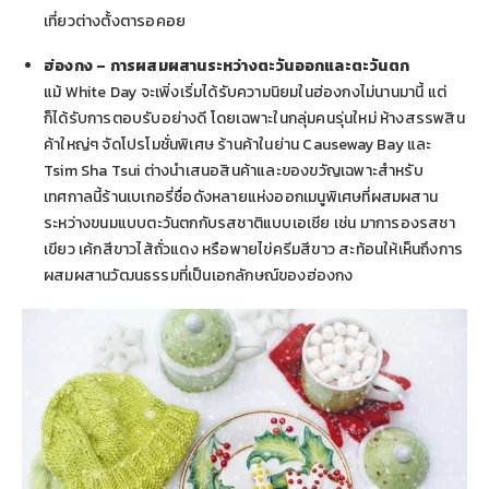
เที่ยวต่างตั้งตารอคอย
ฮ่องกง – การผสมผสานระหว่างตะวันออกและตะวันตก
แม้ White Day จะเพิ่งเริ่มได้รับความนิยมในฮ่องกงไม่นานมานี้ แต่
ก็ได้รับการตอบรับอย่างดี โดยเฉพาะในกลุ่มคนรุ่นใหม่ ห้างสรรพสิน
ค้าใหญ่ๆ จัดโปรโมชั่นพิเศษ ร้านค้าในย่าน Causeway Bay และ
Tsim Sha Tsui ต่างนำเสนอสินค้าและของขวัญเฉพาะสำหรับ
เทศกาลนี้ร้านเบเกอรี่ชื่อดังหลายแห่งออกเมนูพิเศษที่ผสมผสาน
ระหว่างขนมแบบตะวันตกกับรสชาติแบบเอเชีย เช่น มาการองรสชา
เขียว เค้กสีขาวไส้ถั่วแดง หรือพายไข่ครีมสีขาว สะท้อนให้เห็นถึงการ
ผสมผสานวัฒนธรรมที่เป็นเอกลักษณ์ของฮ่องกง