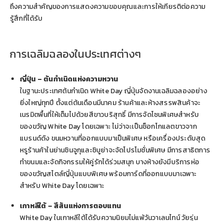
ถึงความสำคัญของการแสดงความขอบคุณและการให้เกียรติต่อความ
รู้สึกที่ได้รับ
การเฉลิมฉลองในประเทศต่างๆ
ญี่ปุ่น – ต้นกำเนิดแห่งความหวาน
ในฐานะประเทศต้นกำเนิด White Day ญี่ปุ่นจัดงานเฉลิมฉลองอย่าง
ยิ่งใหญ่ทุกปี ตั้งแต่ต้นเดือนมีนาคม ร้านค้าและห้างสรรพสินค้าจะ
เนรมิตพื้นที่ให้เต็มไปด้วยสีขาวบริสุทธิ์ มีการจัดโซนพิเศษสำหรับ
ของขวัญ White Day โดยเฉพาะ ไม่ว่าจะเป็นช็อกโกแลตขาวจาก
แบรนด์ดัง ขนมหวานที่ออกแบบมาเป็นพิเศษ หรือเครื่องประดับสุด
หรูร้านค้าในย่านชินจูกุและชิบูย่าจะจัดโปรโมชั่นพิเศษ มีการสาธิตการ
ทำขนมและจัดกิจกรรมให้คู่รักได้ร่วมสนุก บางห้างยังมีบริการห่อ
ของขวัญสไตล์ญี่ปุ่นแบบพิเศษ พร้อมการ์ดที่ออกแบบมาเฉพาะ
สำหรับ White Day โดยเฉพาะ
เกาหลีใต้ – สีสันแห่งการตอบแทน
White Day ในเกาหลีใต้ได้รับความนิยมไม่แพ้วันวาเลนไทน์ วัยรุ่น