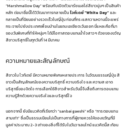
“Marshmallow Day” พร้อมกับเปิดตัวมาร์ชเมลโล่สีขาวนุ่มๆ เป็นสินค้า
หลัก ต่อมาชื่อนี้ได้วิวัฒนาการกลายเป็น
ไวท์เดย์ “White Day”
และ
กลายเป็นที่นิยมอย่างรวดเร็วในญี่ปุ่น ก่อนที่กระแสความหวานนี้จะแพร่
กระจายไปยังประเทศเพื่อนบ้านในแถบเอเชียตะวันออก นี่แหละคือที่มา
ของวันพิเศษที่ทำให้หนุ่มๆ ได้มีโอกาสตอบแทนน้ำใจสาวๆ ด้วยของขวัญ
สีขาวบริสุทธิ์ในทุกวันที่ 14 มีนาคม
ความหมายและสัญลักษณ์
สีขาวใน ไวท์เดย์ มีความหมายพิเศษหลายประการ ในวัฒนธรรมญี่ปุ่น สี
ขาวเป็นสัญลักษณ์ของความบริสุทธิ์ ความจริงใจ และความสะอาด
บริสุทธิ์ของจิตใจ การเลือกใช้สีขาวสำหรับวันนี้จึงสื่อถึงการตอบแทน
ความรู้สึกด้วยความจริงใจและบริสุทธิ์ใจ
นอกจากนี้ ยังมีแนวคิดที่เรียกว่า “sanbai gaeshi” หรือ “การตอบแทน
สามเท่า” ซึ่งเป็นธรรมเนียมไม่เป็นทางการที่ผู้ชายควรให้ของขวัญที่มี
มูลค่าประมาณ 2-3 เท่าของสิ่งที่ได้รับในวันวาเลนไทน์ แนวคิดนี้สะท้อน