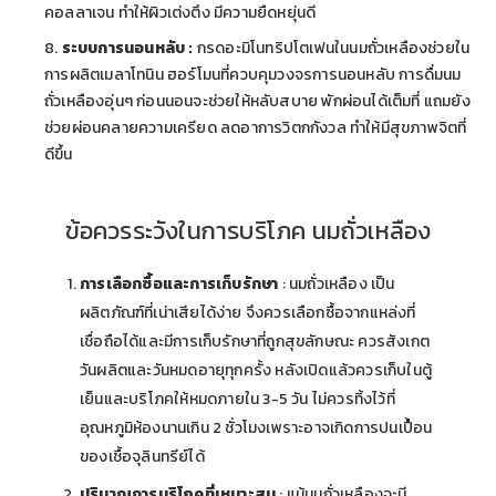
คอลลาเจน ทำให้ผิวเต่งตึง มีความยืดหยุ่นดี
ระบบการนอนหลับ :
กรดอะมิโนทริปโตเฟนในนมถั่วเหลืองช่วยใน
การผลิตเมลาโทนิน ฮอร์โมนที่ควบคุมวงจรการนอนหลับ การดื่มนม
ถั่วเหลืองอุ่นๆ ก่อนนอนจะช่วยให้หลับสบาย พักผ่อนได้เต็มที่ แถมยัง
ช่วยผ่อนคลายความเครียด ลดอาการวิตกกังวล ทำให้มีสุขภาพจิตที่
ดีขึ้น
ข้อควรระวังในการบริโภค นมถั่วเหลือง
การเลือกซื้อและการเก็บรักษา
: นมถั่วเหลือง เป็น
ผลิตภัณฑ์ที่เน่าเสียได้ง่าย จึงควรเลือกซื้อจากแหล่งที่
เชื่อถือได้และมีการเก็บรักษาที่ถูกสุขลักษณะ ควรสังเกต
วันผลิตและวันหมดอายุทุกครั้ง หลังเปิดแล้วควรเก็บในตู้
เย็นและบริโภคให้หมดภายใน 3-5 วัน ไม่ควรทิ้งไว้ที่
อุณหภูมิห้องนานเกิน 2 ชั่วโมงเพราะอาจเกิดการปนเปื้อน
ของเชื้อจุลินทรีย์ได้
ปริมาณการบริโภคที่เหมาะสม
: แม้นมถั่วเหลืองจะมี