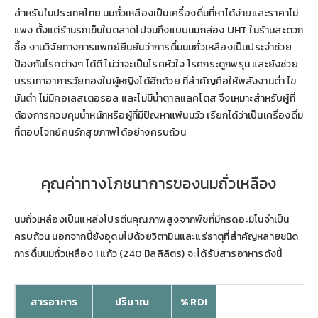
สำหรับในประเทศไทย นมถั่วเหลืองเป็นเครื่องดื่มที่หาได้ง่ายและราคาไม่
แพง ตั้งแต่ร้านรถเข็นในตลาดไปจนถึงแบบนมกล่อง UHT ในร้านสะดวก
ซื้อ งานวิจัยทางการแพทย์ยืนยันว่าการดื่มนมถั่วเหลืองเป็นประจำช่วย
ป้องกันโรคต่างๆ ได้ดี ไม่ว่าจะเป็นโรคหัวใจ โรคกระดูกพรุน และยังช่วย
บรรเทาอาการวัยทองในผู้หญิงได้อีกด้วย ที่สำคัญคือให้พลังงานต่ำ ไข
มันต่ำ ไม่มีคอเลสเตอรอล และไม่มีน้ำตาลแลคโตส จึงเหมาะสำหรับผู้ที่
ต้องการควบคุมน้ำหนักหรือผู้ที่มีปัญหาแพ้นมวัว เรียกได้ว่าเป็นเครื่องดื่ม
ที่ตอบโจทย์คนรักสุขภาพได้อย่างครบถ้วน
คุณค่าทางโภชนาการของนมถั่วเหลือง
นมถั่วเหลืองเป็นแหล่งโปรตีนคุณภาพสูงจากพืชที่มีกรดอะมิโนจำเป็น
ครบถ้วน นอกจากนี้ยังอุดมไปด้วยวิตามินและแร่ธาตุที่สำคัญหลายชนิด
การดื่มนมถั่วเหลือง 1 แก้ว (240 มิลลิลิตร) จะได้รับสารอาหารดังนี้
สารอาหาร
ปริมาณ
% RDI