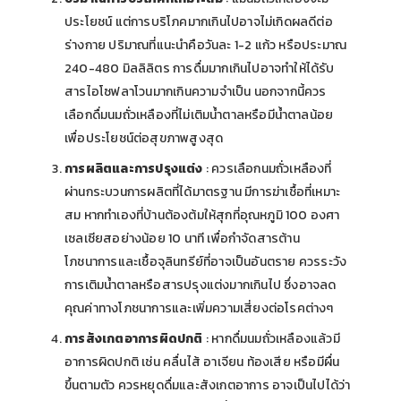
ประโยชน์ แต่การบริโภคมากเกินไปอาจไม่เกิดผลดีต่อ
ร่างกาย ปริมาณที่แนะนำคือวันละ 1-2 แก้ว หรือประมาณ
240-480 มิลลิลิตร การดื่มมากเกินไปอาจทำให้ได้รับ
สารไอโซฟลาโวนมากเกินความจำเป็น นอกจากนี้ควร
เลือกดื่มนมถั่วเหลืองที่ไม่เติมน้ำตาลหรือมีน้ำตาลน้อย
เพื่อประโยชน์ต่อสุขภาพสูงสุด
การผลิตและการปรุงแต่ง
: ควรเลือกนมถั่วเหลืองที่
ผ่านกระบวนการผลิตที่ได้มาตรฐาน มีการฆ่าเชื้อที่เหมาะ
สม หากทำเองที่บ้านต้องต้มให้สุกที่อุณหภูมิ 100 องศา
เซลเซียสอย่างน้อย 10 นาที เพื่อกำจัดสารต้าน
โภชนาการและเชื้อจุลินทรีย์ที่อาจเป็นอันตราย ควรระวัง
การเติมน้ำตาลหรือสารปรุงแต่งมากเกินไป ซึ่งอาจลด
คุณค่าทางโภชนาการและเพิ่มความเสี่ยงต่อโรคต่างๆ
การสังเกตอาการผิดปกติ
: หากดื่มนมถั่วเหลืองแล้วมี
อาการผิดปกติ เช่น คลื่นไส้ อาเจียน ท้องเสีย หรือมีผื่น
ขึ้นตามตัว ควรหยุดดื่มและสังเกตอาการ อาจเป็นไปได้ว่า