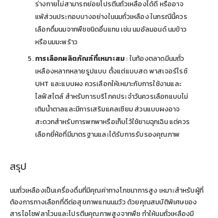
ร่างกายไม่สามารถย่อยโปรตีนถั่วเหลืองได้ดี หรืออาจ
แพ้ส่วนประกอบบางอย่างในนมถั่วเหลือง ในกรณีนี้ควร
เลือกดื่มนมจากพืชชนิดอื่นแทน เช่น นมอัลมอนด์ นมข้าว
หรือนมมะพร้าว
การเลือกผลิตภัณฑ์ที่เหมาะสม
: ในท้องตลาดมีนมถั่ว
เหลืองหลากหลายรูปแบบ ตั้งแต่แบบสด พาสเจอร์ไรซ์
UHT และแบบผง ควรเลือกให้เหมาะกับการใช้งานและ
ไลฟ์สไตล์ สำหรับการบริโภคประจำวันควรเลือกแบบไม่
เติมน้ำตาลและมีการเสริมแคลเซียม ส่วนแบบผงอาจ
สะดวกสำหรับการพกพาหรือเก็บไว้ใช้ยามฉุกเฉิน แต่ควร
เลือกยี่ห้อที่มีมาตรฐานและได้รับการรับรองคุณภาพ
สรุป
นมถั่วเหลืองเป็นเครื่องดื่มที่มีคุณค่าทางโภชนาการสูง เหมาะสำหรับผู้ที่
ต้องการทางเลือกที่ดีต่อสุขภาพแทนนมวัว ด้วยคุณสมบัติพิเศษของ
สารไอโซฟลาโวนและโปรตีนคุณภาพสูงจากพืช ทำให้นมถั่วเหลืองมี