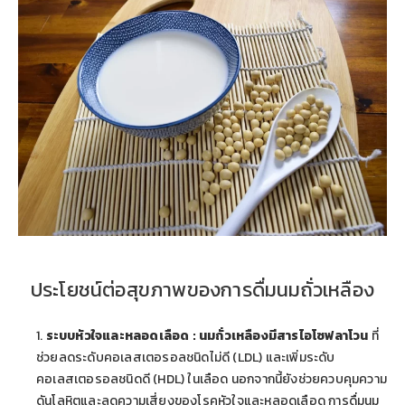
ประโยชน์ต่อสุขภาพของการดื่มนมถั่วเหลือง
ระบบหัวใจและหลอดเลือด : นมถั่วเหลืองมีสารไอโซฟลาโวน
ที่
ช่วยลดระดับคอเลสเตอรอลชนิดไม่ดี (LDL) และเพิ่มระดับ
คอเลสเตอรอลชนิดดี (HDL) ในเลือด นอกจากนี้ยังช่วยควบคุมความ
ดันโลหิตและลดความเสี่ยงของโรคหัวใจและหลอดเลือด การดื่มนม