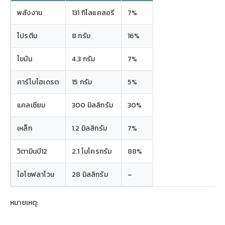
พลังงาน
131 กิโลแคลอรี
7%
โปรตีน
8 กรัม
16%
ไขมัน
4.3 กรัม
7%
คาร์โบไฮเดรต
15 กรัม
5%
แคลเซียม
300 มิลลิกรัม
30%
เหล็ก
1.2 มิลลิกรัม
7%
วิตามินบี12
2.1 ไมโครกรัม
88%
ไอโซฟลาโวน
28 มิลลิกรัม
–
หมายเหตุ: