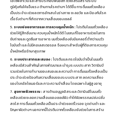
ไอโซฟลาโวน และสารประกอบฟีนอลิก ช่วยเสริมสร้างระบบ
ภูมิคุ้มกันให้แข็งแรง ต้านทานโรคต่างๆ ได้ดีขึ้น การดื่มนมถั่วเหลือง
เป็นประจำจะช่วยลดการอักเสบในร่างกาย ชะลอวัย และป้องกันโรค
เรื้อรังต่างๆ ที่เกิดจากความเสื่อมของเซลล์
ระบบย่อยอาหารและการควบคุมน้ำหนัก :
โปรตีนในนมถั่วเหลือง
ช่วยให้รู้สึกอิ่มนาน ควบคุมน้ำหนักได้ดี ในขณะที่ใยอาหารช่วยในการ
ขับถ่ายและดูดซึมสารอาหาร นมถั่วเหลืองยังมีแคลอรี่ต่ำกว่านมวัว
ไขมันต่ำ และไม่มีคอเลสเตอรอล จึงเหมาะสำหรับผู้ที่ต้องการควบคุม
น้ำหนักหรือรักษาสุขภาพ
ระบบประสาทและสมอง :
โปรตีนและกรดไขมันจำเป็นในนมถั่ว
เหลืองมีส่วนสำคัญในการพัฒนาและบำรุงระบบประสาท วิตามินบี
รวมช่วยในการทำงานของสมองและความจำ การดื่มนมถั่วเหลืองเป็น
ประจำจะช่วยป้องกันความเสื่อมของระบบประสาท ลดความเสี่ยง
ของโรคอัลไซเมอร์และภาวะความจำเสื่อม โดยเฉพาะในผู้สูงอายุ
สุขภาพผิวพรรณ :
สารต้านอนุมูลอิสระและวิตามินอีในนมถั่ว
เหลืองช่วยชะลอความเสื่อมของเซลล์ผิว ทำให้ผิวพรรณเปล่งปลั่ง
สดใส การดื่มนมถั่วเหลืองเป็นประจำช่วยลดริ้วรอย จุดด่างดำ และ
ปัญหาผิวต่างๆ นอกจากนี้โปรตีนจากถั่วเหลืองยังช่วยในการสร้าง