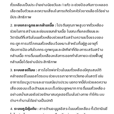
ถั่วเหลืองเป็นประจำอย่างน้อยวันละ 1 แก้ว จะช่วยป้องกันภาวะหลอด
เลือดแข็งตัวและลดความเสี่ยงในการเกิดโรคหัวใจขาดเลือดได้อย่าง
มีประสิทธิภาพ
ระบบกระดูกและกล้ามเนื้อ :
โปรตีนคุณภาพสูงจากถั่วเหลือง
ช่วยในการสร้างและซ่อมแซมกล้ามเนื้อ ในขณะที่แคลเซียมและ
วิตามินดีที่เสริมในนมถั่วเหลืองช่วยเสริมสร้างความแข็งแรงของ
กระดูก การบริโภคนมถั่วเหลืองจึงเหมาะสำหรับทั้งผู้สูงอายุที่
ต้องการป้องกันโรคกระดูกพรุนและนักกีฬาที่ต้องการเสริมสร้าง
กล้ามเนื้อ การดื่มนมถั่วเหลืองหลังการออกกำลังกายจะช่วยฟื้นฟู
กล้ามเนื้อได้อย่างมีประสิทธิภาพ
ระบบฮอร์โมน :
สารไอโซฟลาโวนในนมถั่วเหลืองมีคุณสมบัติ
คล้ายฮอร์โมนเอสโตรเจน ช่วยบรรเทาอาการวัยทองในสตรี เช่น
อาการร้อนวูบวาบและอารมณ์แปรปรวน นอกจากนี้ยังช่วยลดความ
เสี่ยงของมะเร็งเต้านมและมะเร็งต่อมลูกหมาก การดื่มนมถั่วเหลือง
อย่างสม่ำเสมอยังช่วยรักษาสมดุลฮอร์โมนในร่างกาย ทำให้ระบบ
ต่างๆ ทำงานได้อย่างเป็นปกติ
ระบบภูมิคุ้มกัน :
สารต้านอนุมูลอิสระในนมถั่วเหลือง ทั้งวิตามินอี