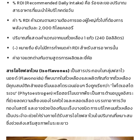
% RDI (Recommended Daily Intake) คือ ร้อยละของปริมาณ
สารอาหารที่แนะนำให้บริโภคต่อวัน
ค่า % RDI คำนวณตามความต้องการของผู้ใหญ่ทั่วไปที่ต้องการ
พลังงานวันละ 2,000 กิโลแคลอรี
ปริมาณที่แสดงคำนวณจากนมถั่วเหลือง 1 แก้ว (240 มิลลิลิตร)
(-) หมายถึง ยังไม่มีการกำหนดค่า RDI สำหรับสารอาหารนั้น
ค่าอาจแตกต่างกันตามสูตรการผลิตและยี่ห้อ
สารไอโซฟลาโวน (Isoflavones)
เป็นสารประกอบในกลุ่มฟลาโว
นอยด์ (Flavonoids) ที่พบมากในถั่วเหลืองและผลิตภัณฑ์จากถั่วเหลือง
มีคุณสมบัติคล้ายฮอร์โมนเอสโตรเจนอ่อนๆ จึงถูกเรียกว่า “ไฟโตเอสโต
รเจน” (Phytoestrogen) หรือฮอร์โมนจากพืช เป็นสารต้านอนุมูลอิสระ
ที่ช่วยลดความเสี่ยงของโรคหัวใจและหลอดเลือด บรรเทาอาการวัย
ทองในสตรี และอาจช่วยป้องกันมะเร็งบางชนิด การบริโภคนมถั่วเหลือง
เป็นประจำจะช่วยให้ร่างกายได้รับสารไอโซฟลาโวนในปริมาณที่เหมาะสม
ซึ่งช่วยส่งเสริมสุขภาพในระยะยาว