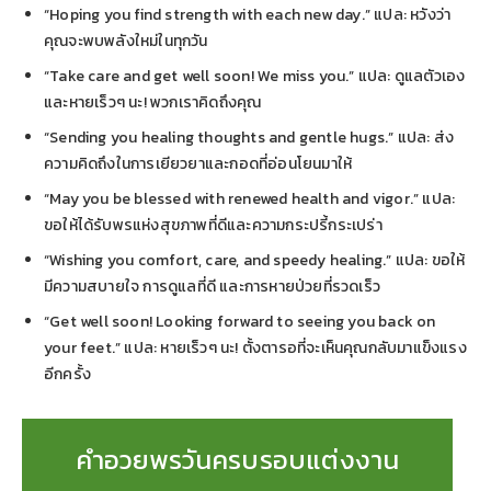
“Hoping you find strength with each new day.” แปล: หวังว่า
คุณจะพบพลังใหม่ในทุกวัน
“Take care and get well soon! We miss you.” แปล: ดูแลตัวเอง
และหายเร็วๆ นะ! พวกเราคิดถึงคุณ
“Sending you healing thoughts and gentle hugs.” แปล: ส่ง
ความคิดถึงในการเยียวยาและกอดที่อ่อนโยนมาให้
“May you be blessed with renewed health and vigor.” แปล:
ขอให้ได้รับพรแห่งสุขภาพที่ดีและความกระปรี้กระเปร่า
“Wishing you comfort, care, and speedy healing.” แปล: ขอให้
มีความสบายใจ การดูแลที่ดี และการหายป่วยที่รวดเร็ว
“Get well soon! Looking forward to seeing you back on
your feet.” แปล: หายเร็วๆ นะ! ตั้งตารอที่จะเห็นคุณกลับมาแข็งแรง
อีกครั้ง
คำอวยพรวันครบรอบแต่งงาน