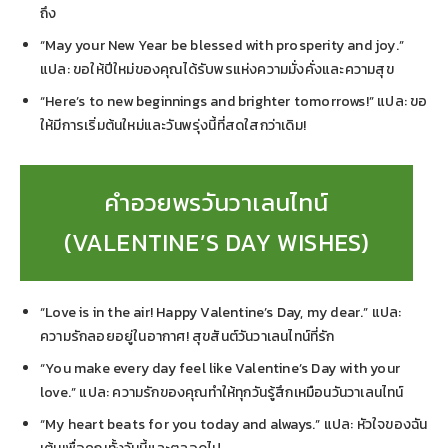
ถึง
“May your New Year be blessed with prosperity and joy.”
แปล: ขอให้ปีใหม่ของคุณได้รับพรแห่งความมั่งคั่งและความสุข
“Here’s to new beginnings and brighter tomorrows!” แปล: ขอ
ให้มีการเริ่มต้นใหม่และวันพรุ่งนี้ที่สดใสกว่าเดิม!
คำอวยพรวันวาเลนไทน์
(VALENTINE’S DAY WISHES)
“Love is in the air! Happy Valentine’s Day, my dear.” แปล:
ความรักลอยอยู่ในอากาศ! สุขสันต์วันวาเลนไทน์ที่รัก
“You make every day feel like Valentine’s Day with your
love.” แปล: ความรักของคุณทำให้ทุกวันรู้สึกเหมือนวันวาเลนไทน์
“My heart beats for you today and always.” แปล: หัวใจของฉัน