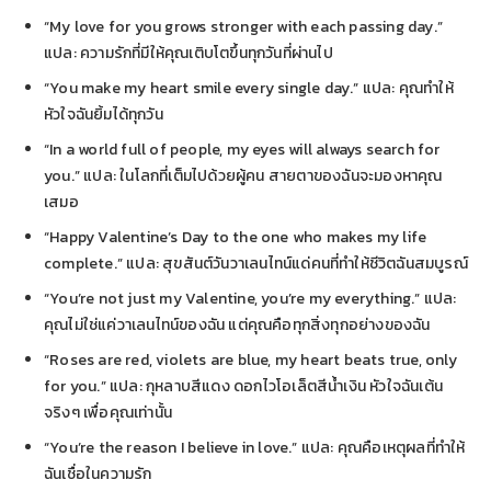
“My love for you grows stronger with each passing day.”
แปล: ความรักที่มีให้คุณเติบโตขึ้นทุกวันที่ผ่านไป
“You make my heart smile every single day.” แปล: คุณทำให้
หัวใจฉันยิ้มได้ทุกวัน
“In a world full of people, my eyes will always search for
you.” แปล: ในโลกที่เต็มไปด้วยผู้คน สายตาของฉันจะมองหาคุณ
เสมอ
“Happy Valentine’s Day to the one who makes my life
complete.” แปล: สุขสันต์วันวาเลนไทน์แด่คนที่ทำให้ชีวิตฉันสมบูรณ์
“You’re not just my Valentine, you’re my everything.” แปล:
คุณไม่ใช่แค่วาเลนไทน์ของฉัน แต่คุณคือทุกสิ่งทุกอย่างของฉัน
“Roses are red, violets are blue, my heart beats true, only
for you.” แปล: กุหลาบสีแดง ดอกไวโอเล็ตสีน้ำเงิน หัวใจฉันเต้น
จริงๆ เพื่อคุณเท่านั้น
“You’re the reason I believe in love.” แปล: คุณคือเหตุผลที่ทำให้
ฉันเชื่อในความรัก