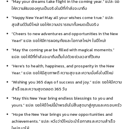
“May your dreams take flight in the coming year.” แปล: ขอ
ให้ความฝันของคุณเป็นจริงในปีที่กำลังจะมาถึง
“Happy New Year! May all your wishes come true.” แปล:
สุขสันต์วันปีใหม่! ขอให้ความปรารถนาทั้งหมดเป็นจริง
“Cheers to new adventures and opportunities in the New
Year!” แปล: ขอให้มีการผจญภัยและโอกาสใหม่ๆ ในปีใหม่!
“May the coming year be filled with magical moments.”
แปล: ขอให้ปีที่กำลังจะมาถึงเต็มไปด้วยช่วงเวลาที่วิเศษ
“Here’s to health, happiness, and prosperity in the New
Year.” แปล: ขอให้มีสุขภาพดี ความสุข และความมั่งคั่งในปีใหม่
“Wishing you 365 days of success and joy.” แปล: ขอให้มีความ
สำเร็จและความสุขตลอด 365 วัน
“May this New Year bring endless blessings to you and
yours.” แปล: ขอให้ปีใหม่นี้นำพรอันไม่สิ้นสุดมาสู่คุณและครอบครัว
“Hope the New Year brings you new opportunities and
achievements.” แปล: หวังว่าปีใหม่จะนำโอกาสและความสำเร็จ
ใหม่ๆ มาให้