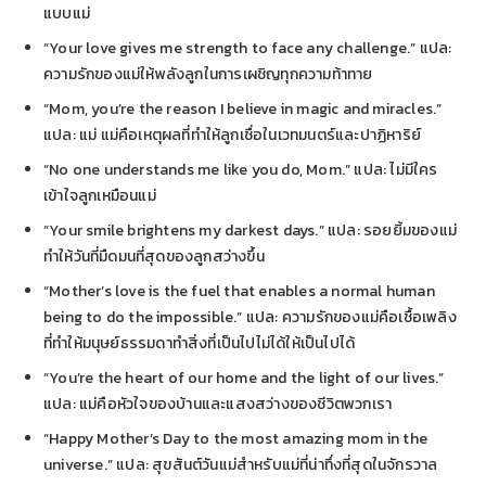
แบบแม่
“Your love gives me strength to face any challenge.” แปล:
ความรักของแม่ให้พลังลูกในการเผชิญทุกความท้าทาย
“Mom, you’re the reason I believe in magic and miracles.”
แปล: แม่ แม่คือเหตุผลที่ทำให้ลูกเชื่อในเวทมนตร์และปาฏิหาริย์
“No one understands me like you do, Mom.” แปล: ไม่มีใคร
เข้าใจลูกเหมือนแม่
“Your smile brightens my darkest days.” แปล: รอยยิ้มของแม่
ทำให้วันที่มืดมนที่สุดของลูกสว่างขึ้น
“Mother’s love is the fuel that enables a normal human
being to do the impossible.” แปล: ความรักของแม่คือเชื้อเพลิง
ที่ทำให้มนุษย์ธรรมดาทำสิ่งที่เป็นไปไม่ได้ให้เป็นไปได้
“You’re the heart of our home and the light of our lives.”
แปล: แม่คือหัวใจของบ้านและแสงสว่างของชีวิตพวกเรา
“Happy Mother’s Day to the most amazing mom in the
universe.” แปล: สุขสันต์วันแม่สำหรับแม่ที่น่าทึ่งที่สุดในจักรวาล