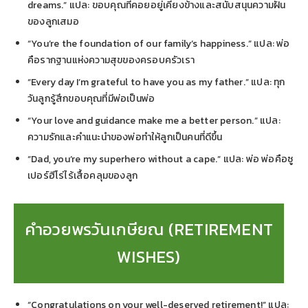
dreams.” แปล: ขอบคุณที่คอยอยู่เคียงข้างและสนับสนุนความฝัน
ของลูกเสมอ
“You’re the foundation of our family’s happiness.” แปล: พ่อ
คือรากฐานแห่งความสุขของครอบครัวเรา
“Every day I’m grateful to have you as my father.” แปล: ทุก
วันลูกรู้สึกขอบคุณที่มีพ่อเป็นพ่อ
“Your love and guidance make me a better person.” แปล:
ความรักและคำแนะนำของพ่อทำให้ลูกเป็นคนที่ดีขึ้น
“Dad, you’re my superhero without a cape.” แปล: พ่อ พ่อคือซู
เปอร์ฮีโร่ไร้เสื้อคลุมของลูก
คำอวยพรวันเกษียณ (RETIREMENT
WISHES)
“Congratulations on your well-deserved retirement!” แปล: