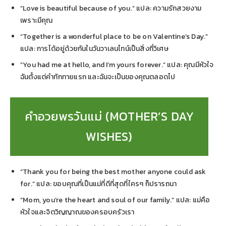
“Love is beautiful because of you.” แปล: ความรักสวยงาม
เพราะมีคุณ
“Together is a wonderful place to be on Valentine’s Day.”
แปล: การได้อยู่ด้วยกันในวันวาเลนไทน์เป็นสิ่งที่วิเศษ
“You had me at hello, and I’m yours forever.” แปล: คุณมีหัวใจ
ฉันตั้งแต่คำทักทายแรก และฉันจะเป็นของคุณตลอดไป
คำอวยพรวันแม่ (MOTHER’S DAY
WISHES)
“Thank you for being the best mother anyone could ask
for.” แปล: ขอบคุณที่เป็นแม่ที่ดีที่สุดที่ใครๆ ก็ปรารถนา
“Mom, you’re the heart and soul of our family.” แปล: แม่คือ
หัวใจและจิตวิญญาณของครอบครัวเรา