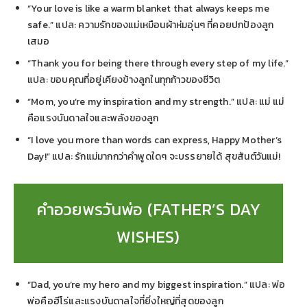
“Your love is like a warm blanket that always keeps me
safe.” แปล: ความรักของแม่เหมือนผ้าห่มอุ่นๆ ที่คอยปกป้องลูก
เสมอ
“Thank you for being there through every step of my life.”
แปล: ขอบคุณที่อยู่เคียงข้างลูกในทุกก้าวของชีวิต
“Mom, you’re my inspiration and my strength.” แปล: แม่ แม่
คือแรงบันดาลใจและพลังของลูก
“I love you more than words can express, Happy Mother’s
Day!” แปล: รักแม่มากกว่าคำพูดใดๆ จะบรรยายได้ สุขสันต์วันแม่!
คำอวยพรวันพ่อ (FATHER’S DAY
WISHES)
“Dad, you’re my hero and my biggest inspiration.” แปล: พ่อ
พ่อคือฮีโร่และแรงบันดาลใจที่ยิ่งใหญ่ที่สุดของลูก