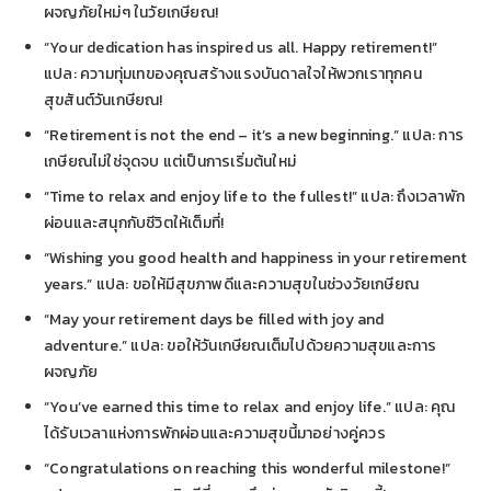
ผจญภัยใหม่ๆ ในวัยเกษียณ!
“Your dedication has inspired us all. Happy retirement!”
แปล: ความทุ่มเทของคุณสร้างแรงบันดาลใจให้พวกเราทุกคน
สุขสันต์วันเกษียณ!
“Retirement is not the end – it’s a new beginning.” แปล: การ
เกษียณไม่ใช่จุดจบ แต่เป็นการเริ่มต้นใหม่
“Time to relax and enjoy life to the fullest!” แปล: ถึงเวลาพัก
ผ่อนและสนุกกับชีวิตให้เต็มที่!
“Wishing you good health and happiness in your retirement
years.” แปล: ขอให้มีสุขภาพดีและความสุขในช่วงวัยเกษียณ
“May your retirement days be filled with joy and
adventure.” แปล: ขอให้วันเกษียณเต็มไปด้วยความสุขและการ
ผจญภัย
“You’ve earned this time to relax and enjoy life.” แปล: คุณ
ได้รับเวลาแห่งการพักผ่อนและความสุขนี้มาอย่างคู่ควร
“Congratulations on reaching this wonderful milestone!”