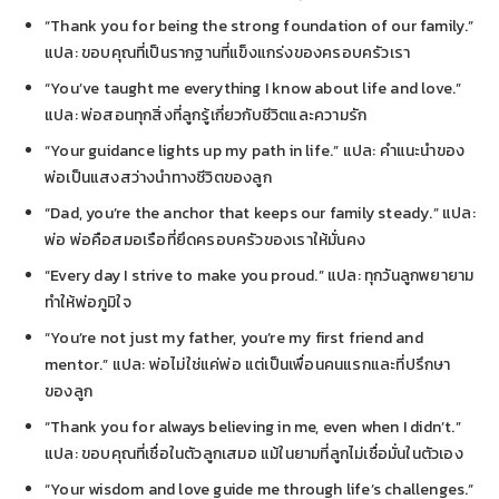
“Thank you for being the strong foundation of our family.”
แปล: ขอบคุณที่เป็นรากฐานที่แข็งแกร่งของครอบครัวเรา
“You’ve taught me everything I know about life and love.”
แปล: พ่อสอนทุกสิ่งที่ลูกรู้เกี่ยวกับชีวิตและความรัก
“Your guidance lights up my path in life.” แปล: คำแนะนำของ
พ่อเป็นแสงสว่างนำทางชีวิตของลูก
“Dad, you’re the anchor that keeps our family steady.” แปล:
พ่อ พ่อคือสมอเรือที่ยึดครอบครัวของเราให้มั่นคง
“Every day I strive to make you proud.” แปล: ทุกวันลูกพยายาม
ทำให้พ่อภูมิใจ
“You’re not just my father, you’re my first friend and
mentor.” แปล: พ่อไม่ใช่แค่พ่อ แต่เป็นเพื่อนคนแรกและที่ปรึกษา
ของลูก
“Thank you for always believing in me, even when I didn’t.”
แปล: ขอบคุณที่เชื่อในตัวลูกเสมอ แม้ในยามที่ลูกไม่เชื่อมั่นในตัวเอง
“Your wisdom and love guide me through life’s challenges.”