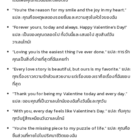
เต้นเพื่อคุณทั้งวันนี้และตลอดไป
“You’re the reason for my smile and the joy in my heart.”
แปล: คุณคือเหตุผลของรอยยิ้มและความสุขในหัวใจของฉัน
“Forever yours, today and always. Happy Valentine’s Day!”
แปล: เป็นของคุณตลอดไป ทั้งวันนี้และเสมอไป สุขสันต์วัน
วาเลนไทน์!
“Loving you is the easiest thing I’ve ever done.” แปล: การรัก
คุณเป็นสิ่งที่ง่ายที่สุดที่ฉันเคยทำ
“Every love story is beautiful, but ours is my favorite.” แปล:
ทุกเรื่องราวความรักล้วนสวยงาม แต่เรื่องของเราคือเรื่องที่ฉันชอบ
ที่สุด
“Thank you for being my Valentine today and every day.”
แปล: ขอบคุณที่เป็นวาเลนไทน์ของฉันทั้งวันนี้และทุกวัน
“With you, every day feels like Valentine’s Day.” แปล: กับคุณ
ทุกวันรู้สึกเหมือนวันวาเลนไทน์
“You’re the missing piece to my puzzle of life.” แปล: คุณคือ
ชิ้นส่วนที่หายไปในปริศนาชีวิตของฉัน