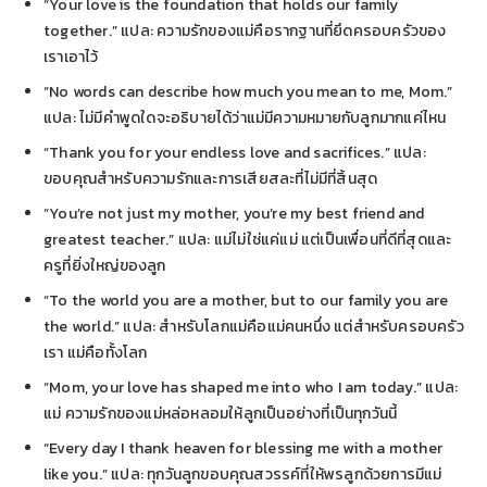
“Your love is the foundation that holds our family
together.” แปล: ความรักของแม่คือรากฐานที่ยึดครอบครัวของ
เราเอาไว้
“No words can describe how much you mean to me, Mom.”
แปล: ไม่มีคำพูดใดจะอธิบายได้ว่าแม่มีความหมายกับลูกมากแค่ไหน
“Thank you for your endless love and sacrifices.” แปล:
ขอบคุณสำหรับความรักและการเสียสละที่ไม่มีที่สิ้นสุด
“You’re not just my mother, you’re my best friend and
greatest teacher.” แปล: แม่ไม่ใช่แค่แม่ แต่เป็นเพื่อนที่ดีที่สุดและ
ครูที่ยิ่งใหญ่ของลูก
“To the world you are a mother, but to our family you are
the world.” แปล: สำหรับโลกแม่คือแม่คนหนึ่ง แต่สำหรับครอบครัว
เรา แม่คือทั้งโลก
“Mom, your love has shaped me into who I am today.” แปล:
แม่ ความรักของแม่หล่อหลอมให้ลูกเป็นอย่างที่เป็นทุกวันนี้
“Every day I thank heaven for blessing me with a mother
like you.” แปล: ทุกวันลูกขอบคุณสวรรค์ที่ให้พรลูกด้วยการมีแม่