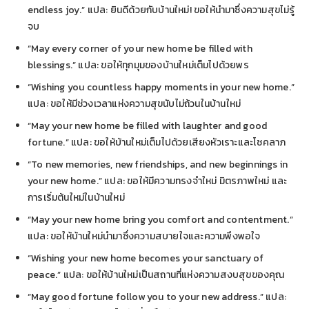
endless joy.” แปล: ยินดีด้วยกับบ้านใหม่! ขอให้นำมาซึ่งความสุขไม่รู้
จบ
“May every corner of your new home be filled with
blessings.” แปล: ขอให้ทุกมุมของบ้านใหม่เต็มไปด้วยพร
“Wishing you countless happy moments in your new home.”
แปล: ขอให้มีช่วงเวลาแห่งความสุขนับไม่ถ้วนในบ้านใหม่
“May your new home be filled with laughter and good
fortune.” แปล: ขอให้บ้านใหม่เต็มไปด้วยเสียงหัวเราะและโชคลาภ
“To new memories, new friendships, and new beginnings in
your new home.” แปล: ขอให้มีความทรงจำใหม่ มิตรภาพใหม่ และ
การเริ่มต้นใหม่ในบ้านใหม่
“May your new home bring you comfort and contentment.”
แปล: ขอให้บ้านใหม่นำมาซึ่งความสบายใจและความพึงพอใจ
“Wishing your new home becomes your sanctuary of
peace.” แปล: ขอให้บ้านใหม่เป็นสถานที่แห่งความสงบสุขของคุณ
“May good fortune follow you to your new address.” แปล: