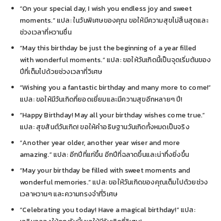
“On your special day, I wish you endless joy and sweet
moments.” แปล: ในวันพิเศษของคุณ ขอให้มีความสุขไม่สิ้นสุดและ
ช่วงเวลาที่หวานชื่น
“May this birthday be just the beginning of a year filled
with wonderful moments.” แปล: ขอให้วันเกิดนี้เป็นจุดเริ่มต้นของ
ปีที่เต็มไปด้วยช่วงเวลาที่วิเศษ
“Wishing you a fantastic birthday and many more to come!”
แปล: ขอให้มีวันเกิดที่ยอดเยี่ยมและมีความสุขอีกหลายๆ ปี!
“Happy Birthday! May all your birthday wishes come true.”
แปล: สุขสันต์วันเกิด! ขอให้คำอธิษฐานวันเกิดทั้งหมดเป็นจริง
“Another year older, another year wiser and more
amazing.” แปล: อีกปีที่แก่ขึ้น อีกปีที่ฉลาดขึ้นและน่าทึ่งยิ่งขึ้น
“May your birthday be filled with sweet moments and
wonderful memories.” แปล: ขอให้วันเกิดของคุณเต็มไปด้วยช่วง
เวลาหวานๆ และความทรงจำที่วิเศษ
“Celebrating you today! Have a magical birthday!” แปล: