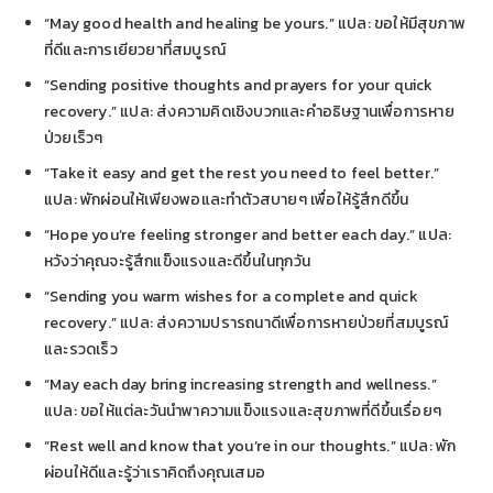
“May good health and healing be yours.” แปล: ขอให้มีสุขภาพ
ที่ดีและการเยียวยาที่สมบูรณ์
“Sending positive thoughts and prayers for your quick
recovery.” แปล: ส่งความคิดเชิงบวกและคำอธิษฐานเพื่อการหาย
ป่วยเร็วๆ
“Take it easy and get the rest you need to feel better.”
แปล: พักผ่อนให้เพียงพอและทำตัวสบายๆ เพื่อให้รู้สึกดีขึ้น
“Hope you’re feeling stronger and better each day.” แปล:
หวังว่าคุณจะรู้สึกแข็งแรงและดีขึ้นในทุกวัน
“Sending you warm wishes for a complete and quick
recovery.” แปล: ส่งความปรารถนาดีเพื่อการหายป่วยที่สมบูรณ์
และรวดเร็ว
“May each day bring increasing strength and wellness.”
แปล: ขอให้แต่ละวันนำพาความแข็งแรงและสุขภาพที่ดีขึ้นเรื่อยๆ
“Rest well and know that you’re in our thoughts.” แปล: พัก
ผ่อนให้ดีและรู้ว่าเราคิดถึงคุณเสมอ