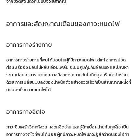
จากชีวิตส่วนตัวก็เป็นปัจจัยสำคัญ
อาการและสัญญาณเตือนของภาวะหมดไฟ
อาการทางร่างกาย
อาการทางร่างกายที่พบได้บ่อยในผู้ที่มีภาวะหมดไฟ ได้แก่ อาการปวด
ศีรษะเรื้อรัง นอนไม่หลับ อ่อนเพลีย ระบบภูมิคุ้มกันอ่อนแอ และปัญหา
ระบบย่อยอาหาร บางคนอาจมีอาการความดันโลหิตสูงหรือใจสั่นร่วม
ด้วย การเปลี่ยนแปลงของน้ำหนักตัวอย่างรวดเร็วก็เป็นสัญญาณหนึ่งที่
บ่งบอกถึงภาวะหมดไฟได้
อาการทางจิตใจ
ภาวะซึมเศร้า วิตกกังวล หงุดหงิดง่าย และรู้สึกเบื่อหน่ายกับทุกสิ่ง เป็น
อาการทางจิตใจที่พบได้บ่อย ผู้ที่มีภาวะหมดไฟมักจะรู้สึกว่าตนเองไร้ค่า