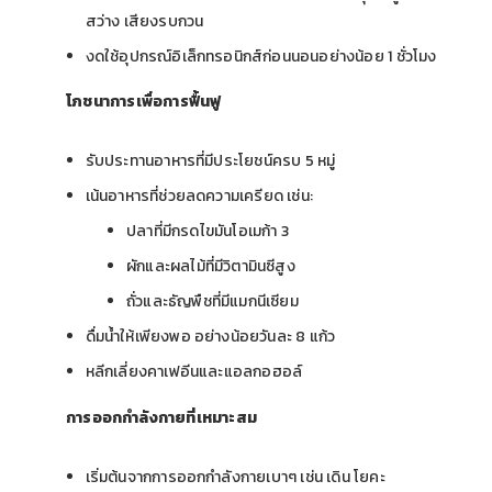
สว่าง เสียงรบกวน
งดใช้อุปกรณ์อิเล็กทรอนิกส์ก่อนนอนอย่างน้อย 1 ชั่วโมง
โภชนาการเพื่อการฟื้นฟู
รับประทานอาหารที่มีประโยชน์ครบ 5 หมู่
เน้นอาหารที่ช่วยลดความเครียด เช่น:
ปลาที่มีกรดไขมันโอเมก้า 3
ผักและผลไม้ที่มีวิตามินซีสูง
ถั่วและธัญพืชที่มีแมกนีเซียม
ดื่มน้ำให้เพียงพอ อย่างน้อยวันละ 8 แก้ว
หลีกเลี่ยงคาเฟอีนและแอลกอฮอล์
การออกกำลังกายที่เหมาะสม
เริ่มต้นจากการออกกำลังกายเบาๆ เช่น เดิน โยคะ