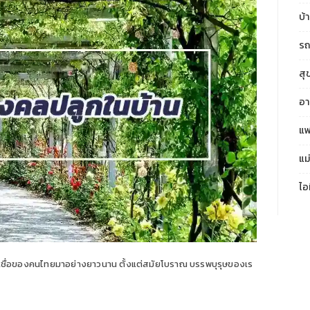
บ้
รถ
สุ
อา
แฟ
แม
ไอ
มเชื่อของคนไทยมาอย่างยาวนาน ตั้งแต่สมัยโบราณ บรรพบุรุษของเร