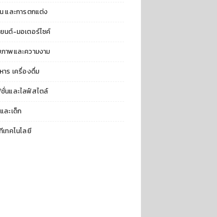
าน และการตกแต่ง
ยนต์-มอเตอร์ไซค์
ขภาพและความงาม
หาร เครื่องดื่ม
ชั่นและไลฟ์สไตล์
่และเด็ก
ทีเทคโนโลยี