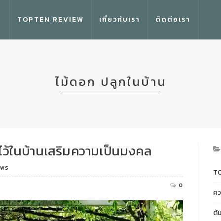
TOPTEN REVIEW
เกี่ยวกับเรา
ติดต่อเรา
ไม้ดอก ปลูกในบ้าน
ไว้ในบ้านเสริมความเป็นมงคล
EWS
T
0
ควา
ต้