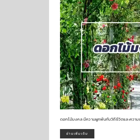
ดอกไม้มงคล มีความผูกพันกับวิถีชีวิตและควา
อ่านเพิ่มเติม