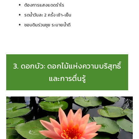
ต้องการแสงแดดรำไร
รดน้ำวันละ 2 ครั้ง เช้า-เย็น
ชอบดินร่วนซุย ระบายน้ำดี
3. ดอกบัว: ดอกไม้แห่งความบริสุทธิ์
และการตื่นรู้