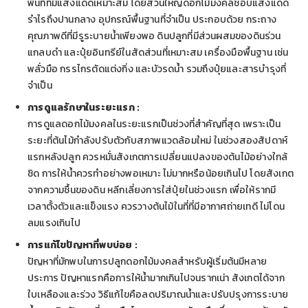
พื้นที่ที่มีแสงแดดเหมาะสม โดยส่วนใหญ่ดอกไม้มงคลชอบแสงแดด
รำไรถึงปานกลาง อุปกรณ์พื้นฐานที่จำเป็น ประกอบด้วย กระถาง
คุณภาพดีที่มีรูระบายน้ำเพียงพอ ดินปลูกที่มีส่วนผสมของดินร่วน
แกลบดำ และปุ๋ยอินทรีย์ในสัดส่วนที่เหมาะสม เครื่องมือพื้นฐาน เช่น
พลั่วมือ กรรไกรตัดแต่งกิ่ง และบัวรดน้ำ รวมถึงปุ๋ยและสารบำรุงที่
จำเป็น
การดูแลรักษาในระยะแรก :
การดูแลดอกไม้มงคลในระยะแรกเป็นช่วงที่สำคัญที่สุด เพราะเป็น
ระยะที่ต้นไม้กำลังปรับตัวกับสภาพแวดล้อมใหม่ ในช่วงสองสัปดาห์
แรกหลังปลูก ควรหมั่นสังเกตการเปลี่ยนแปลงของต้นไม้อย่างใกล้
ชิด การให้น้ำควรทำอย่างพอเหมาะ ไม่มากหรือน้อยเกินไป โดยสังเกต
จากความชื้นของดิน หลีกเลี่ยงการใส่ปุ๋ยในช่วงแรก เพื่อให้รากมี
เวลาตั้งตัวและแข็งแรง ควรวางต้นไม้ในที่ที่มีอากาศถ่ายเทดี ไม่โดน
ลมแรงเกินไป
การแก้ไขปัญหาที่พบบ่อย :
ปัญหาที่มักพบในการปลูกดอกไม้มงคลสำหรับผู้เริ่มต้นมีหลาย
ประการ ปัญหาแรกคือการให้น้ำมากเกินไปจนรากเน่า สังเกตได้จาก
ใบเหลืองและร่วง วิธีแก้ไขคือลดปริมาณน้ำและปรับปรุงการระบาย