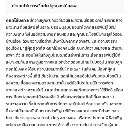
คำแนะนำในการเริ่มต้นปลูกดอกไม้มงคล
ดอกไม้มงคล
มีความผูกพันกับวิถีชีวิตและความเชื่อของคนไทยมาอย่าง
ยาวนาน ตั้งแต่สมัยโบราณ บรรพบุรุษของเราได้คัดสรรพันธุ์ไม้ที่มี
ความพิเศษทั้งในแง่ความงาม กลิ่นหอม และคุณประโยชน์ มาปลูกไว้รอบ
บ้านเรือน ด้วยความเชื่อว่าจะนำพาโชคลาภ ความสุข และความเจริญ
รุ่งเรือง มาสู่ผู้อยู่อาศัย ดอกไม้มงคลแต่ละชนิดมีความหมายและตำนาน
เฉพาะตัว สะท้อนให้เห็นถึงภูมิปัญญาอันล้ำค่าในการเลือกสรรพันธุ์ไม้ที่
เหมาะสมกับสภาพภูมิอากาศและวิถีชีวิตของคนไทย ในปัจจุบัน การปลูก
ดอกไม้มงคลได้รับความนิยมมากขึ้น โดยเฉพาะในสังคมเมืองที่ผู้คน
ต้องการสร้างพื้นที่สีเขียวในบ้าน ดอกไม้มงคลจึงไม่เพียงตอบโจทย์ใน
แง่ความเชื่อและความสวยงามเท่านั้น แต่ยังมีประโยชน์ในการฟอก
อากาศ สร้างความร่มรื่น และช่วยลดความเครียดจากการใช้ชีวิตในเมือง
การเลือกปลูกดอกไม้มงคลจึงเป็นทั้งศาสตร์และศิลป์ที่ผสมผสาน
ระหว่างความเชื่อโบราณกับการจัดสวนสมัยใหม่ได้อย่างลงตัว นอกจาก
นี้ ดอกไม้มงคลยังมีบทบาทสำคัญในพิธีกรรมและประเพณีต่างๆ ของ
ไทย เช่น การบูชาพระ การไหว้ครู งานมงคล หรือการประกอบพิธีสำคัญ
แต่ละดอกมีความหมายและการใช้งานที่แตกต่างกันไป การเรียนรู้และ