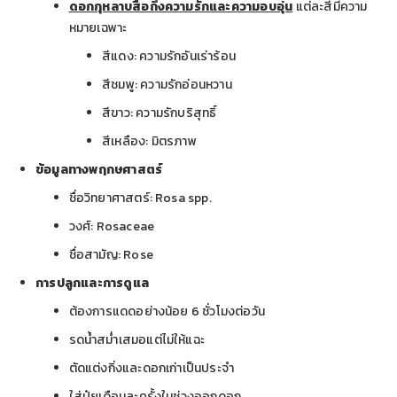
ดอกกุหลาบสื่อถึงความรักและความอบอุ่น
แต่ละสีมีความ
หมายเฉพาะ
สีแดง: ความรักอันเร่าร้อน
สีชมพู: ความรักอ่อนหวาน
สีขาว: ความรักบริสุทธิ์
สีเหลือง: มิตรภาพ
ข้อมูลทางพฤกษศาสตร์
ชื่อวิทยาศาสตร์: Rosa spp.
วงศ์: Rosaceae
ชื่อสามัญ: Rose
การปลูกและการดูแล
ต้องการแดดอย่างน้อย 6 ชั่วโมงต่อวัน
รดน้ำสม่ำเสมอแต่ไม่ให้แฉะ
ตัดแต่งกิ่งและดอกเก่าเป็นประจำ
ใส่ปุ๋ยเดือนละครั้งในช่วงออกดอก